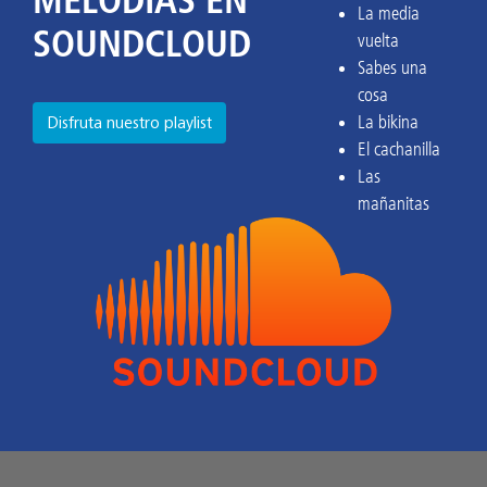
MELODÍAS EN
La media
SOUNDCLOUD
vuelta
Sabes una
cosa
La bikina
Disfruta nuestro playlist
El cachanilla
Las
mañanitas