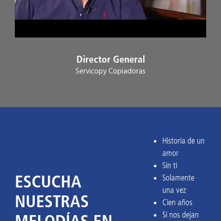
Director General
Servicopy Copiadoras
Historia de un
amor
Sin ti
ESCUCHA
Solamente
una vez
NUESTRAS
Cien años
Si nos dejan